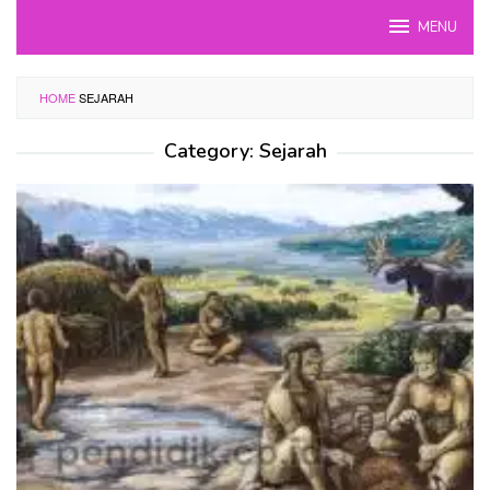
Skip
MENU
to
content
HOME
SEJARAH
Category:
Sejarah