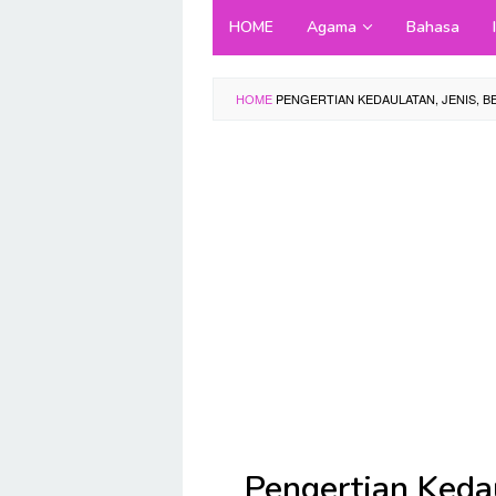
Skip
HOME
Agama
Bahasa
to
content
HOME
PENGERTIAN KEDAULATAN, JENIS, B
Pengertian Kedau