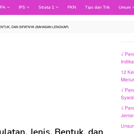
IPA
IPS
Strata 1
PKN
Tips dan Trik
Umum
ENTUK, DAN SIFATNYA (BAHASAN LENGKAP)
√ Pen
Indik
12 Ke
Menur
√ Pen
Syara
√ Peng
Jenis
Unsur
latan, Jenis, Bentuk, dan