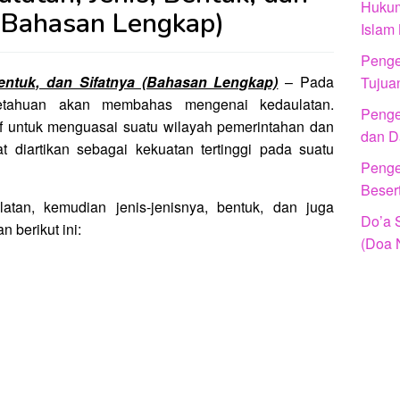
Hukum
 (Bahasan Lengkap)
Islam
Penger
Bentuk, dan Sifatnya (Bahasan Lengkap)
– Pada
Tujua
getahuan akan membahas mengenai kedaulatan.
Penger
f untuk menguasai suatu wilayah pemerintahan dan
dan D
t diartikan sebagai kekuatan tertinggi pada suatu
Penger
Beser
atan, kemudian jenis-jenisnya, bentuk, dan juga
Do’a 
n berikut ini:
(Doa 