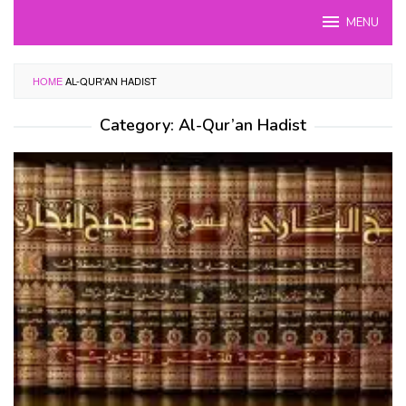
Skip
MENU
to
content
HOME
AL-QUR'AN HADIST
Category:
Al-Qur’an Hadist