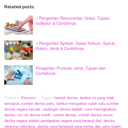
Related posts:
√ Pengertian Remunerasi, Unsur, Tujuan,
Indikator & Contohnya
√ Pengertian Syirkah, Dasar Hukum, Syarat,
Rukun, Jenis & Contohnya
Pengertian Promosi, Jenis, Tujuan dan
Contohnya
Posted in
Ekonomi
Tagged
bentuk devisa
,
berikut ini yang tidak
termasuk sumber devisa yaitu
,
berikut merupakan salah satu sumber
devisa negara kecuali
,
cadangan devisa adalah
,
cara meningkatkan
devisa
,
ciri ciri devisa kredit
,
contoh devisa
,
contoh devisa umum
,
devisa negara adalah pendapatan negara yang berasal dari
,
devisa
rekening indonesia
,
devisa yang berwujud uang kertas dan uang logam