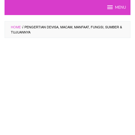
Skip
MENU
to
content
HOME
√ PENGERTIAN DEVISA, MACAM, MANFAAT, FUNGSI, SUMBER &
TUJUANNYA