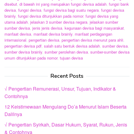
disebut
,
di bawah ini yang merupakan fungsi devisa adalah
,
fungsi bank
devisa
,
fungsi devisa
,
fungsi devisa bagi suatu negara
,
fungsi devisa
brainly
,
fungsi devisa ditunjukkan pada nomor
,
fungsi devisa yang
utama adalah
,
jelaskan 3 sumber devisa negara
,
jelaskan sumber
sumber devisa
,
jenis jenis devisa
,
kegunaan devisa bagi masyarakat
,
manfaat devisa
,
manfaat devisa brainly
,
manfaat perdagangan
internasional
,
pengertian devisa
,
pengertian devisa menurut para ahli
,
pengertian devisa pdf
,
salah satu bentuk devisa adalah
,
sumber devisa
,
sumber devisa brainly
,
sumber perolehan devisa
,
sumber-sumber devisa
umum ditunjukkan pada nomor
,
tujuan devisa
Recent Posts
√ Pengertian Remunerasi, Unsur, Tujuan, Indikator &
Contohnya
12 Keistimewaan Mengulang Do’a Menurut Islam Beserta
Dalilnya
√ Pengertian Syirkah, Dasar Hukum, Syarat, Rukun, Jenis
& Contohnya