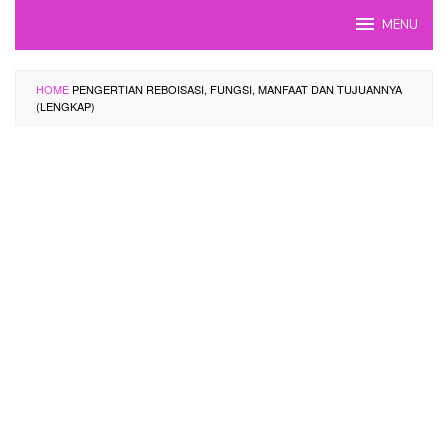
Skip
MENU
to
content
HOME
PENGERTIAN REBOISASI, FUNGSI, MANFAAT DAN TUJUANNYA
(LENGKAP)