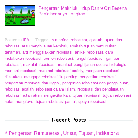
Pengertian Makhluk Hidup Dan 9 Ciri Beserta
Penjelasannya Lengkap
Posted in
IPA
Tagged
15 manfaat reboisasi
,
apakah tujuan dari
reboisasi atau penghijauan kembali
,
apakah tujuan pemupukan
tanaman
,
arti menggalakkan reboisasi
,
artikel reboisasi
,
cara
melakukan reboisasi
,
contoh reboisasi
,
fungsi reboisasi
,
gambar
reboisasi
,
makalah reboisasi
,
manfaat penghijauan secara hidrologis
,
manfaat reboisasi
,
manfaat reboisasi brainly
,
mengapa reboisasi
dilakukan
,
mengapa reboisasi itu penting
,
pengertian reboisasi
,
pengertian reboisasi dan irigasi
,
pengertian reboisasi dan penghijauan
,
reboisasi adalah
,
reboisasi dalam islam
,
reboisasi dan penghijauan
,
reboisasi hutan akan mengakibatkan
,
tujuan reboisasi
,
tujuan reboisasi
hutan mangrove
,
tujuan reboisasi pantai
,
upaya reboisasi
Recent Posts
√ Pengertian Remunerasi, Unsur, Tujuan, Indikator &