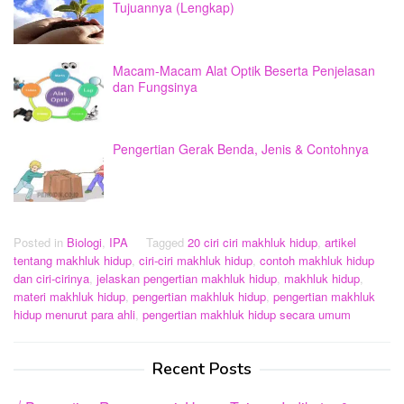
Tujuannya (Lengkap)
Macam-Macam Alat Optik Beserta Penjelasan
dan Fungsinya
Pengertian Gerak Benda, Jenis & Contohnya
Posted in
Biologi
,
IPA
Tagged
20 ciri ciri makhluk hidup
,
artikel
tentang makhluk hidup
,
ciri-ciri makhluk hidup
,
contoh makhluk hidup
dan ciri-cirinya
,
jelaskan pengertian makhluk hidup
,
makhluk hidup
,
materi makhluk hidup
,
pengertian makhluk hidup
,
pengertian makhluk
hidup menurut para ahli
,
pengertian makhluk hidup secara umum
Recent Posts