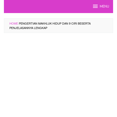
Skip
MENU
to
content
HOME
PENGERTIAN MAKHLUK HIDUP DAN 9 CIRI BESERTA
PENJELASANNYA LENGKAP