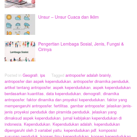
Unsur – Unsur Cuaca dan Iklim
Pengertian Lembaga Sosial, Jenis, Fungsi &
Cirinya
Posted in
Geografi
,
ips
Tagged
antroposfer adalah brainly
,
antroposfer dan aspek kependudukan
,
antroposfer dinamika penduduk
,
artikel tentang antroposfer
,
aspek kependudukan
,
aspek kependudukan
berdasarkan kuantitas
,
data kependudukan
,
demografi
,
dinamika
antroposfer
,
faktor dinamika dan proyeksi kependudukan
,
faktor yang
mempengaruhi antroposfer
,
fertilitas
,
gambar antroposfer
,
jelaskan jenis-
jenis proyeksi penduduk dan piramida penduduk
,
jelaskan yang
dimaksud aspek kependudukan
,
jurnal kebijakan kependudukan di
indonesia
,
Kependudukan
,
Kependudukan adalah
,
kependudukan
dipengaruhi oleh 3 variabel yaitu
,
kependudukan pdf
,
komposisi
susunan penduduk
,
konsep ilmu kependudukan
,
konsep kependudukan
,