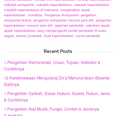
makalah antroposfer
,
makalah kependudukan
,
masalah kependudukan
,
masalah kependudukan di indonesia
,
menganalisis aspek
kependudukan
,
mortalitas
,
Pengertian Antroposfer
,
pengertian
antroposfer brainly
,
pengertian antroposfer menurut para ahli
,
pengertian
kependudukan menurut para ahli
,
registrasi penduduk
,
sebutkan aspek-
aspek kependudukan yang mempengaruhi jumlah penduduk di suatu
negara
,
sensus [enduduk
,
studi kependudukan
,
survei penduduk
Recent Posts
√ Pengertian Remunerasi, Unsur, Tujuan, Indikator &
Contohnya
12 Keistimewaan Mengulang Do’a Menurut Islam Beserta
Dalilnya
√ Pengertian Syirkah, Dasar Hukum, Syarat, Rukun, Jenis
& Contohnya
√ Pengertian Alat Musik, Fungsi, Contoh & Jenisnya
(Lengkap)