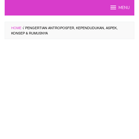
Skip
MENU
to
content
HOME
√ PENGERTIAN ANTROPOSFER, KEPENDUDUKAN, ASPEK,
KONSEP & RUMUSNYA