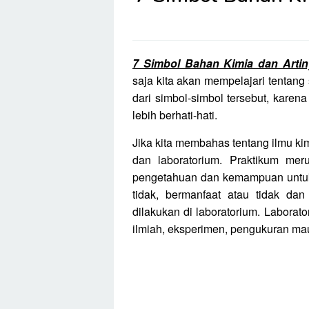
7 Simbol Bahan Kimia dan Arti
saja kita akan mempelajari tentang 
dari simbol-simbol tersebut, karen
lebih berhati-hati.
Jika kita membahas tentang ilmu kim
dan laboratorium. Praktikum me
pengetahuan dan kemampuan untuk 
tidak, bermanfaat atau tidak da
dilakukan di laboratorium. Laborat
ilmiah, eksperimen, pengukuran mau