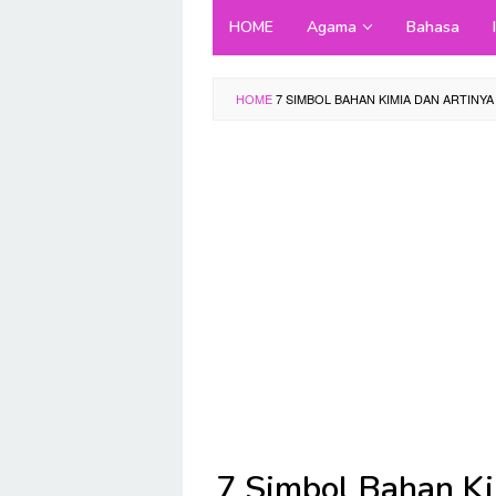
Skip
HOME
Agama
Bahasa
to
content
HOME
7 SIMBOL BAHAN KIMIA DAN ARTINY
7 Simbol Bahan Ki