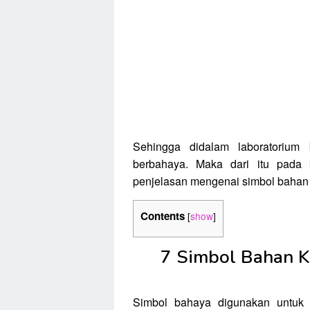
Sehingga didalam laboratorium
berbahaya. Maka dari itu pada 
penjelasan mengenai simbol bahan k
Contents
[
show
]
7 Simbol Bahan K
Simbol bahaya digunakan untuk 