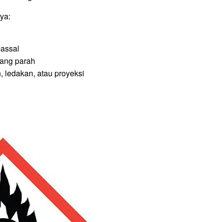
nya:
massal
yang parah
 ledakan, atau proyeksi