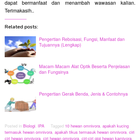
dapat bermanfaat dan menambah wawasan kalian.
Terimakasih..
Related posts:
Pengertian Reboisasi, Fungsi, Manfaat dan
Tujuannya (Lengkap)
Macam-Macam Alat Optik Beserta Penjelasan
dan Fungsinya
Pengertian Gerak Benda, Jenis & Contohnya
Posted in
Biologi
,
IPA
Tagged
10 hewan omnivora
,
apakah kucing
termasuk hewan omnivora
,
apakah tikus termasuk hewan omnivora
,
ciri
ciri hewan omnivora
,
ciri hewan omnivora
,
ciri-ciri gigi hewan karnivora
,