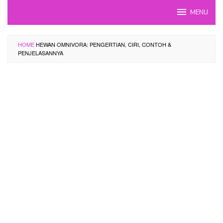
Skip
MENU
to
content
HOME
HEWAN OMNIVORA: PENGERTIAN, CIRI, CONTOH &
PENJELASANNYA