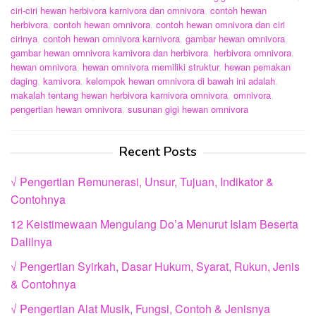
ciri-ciri hewan herbivora karnivora dan omnivora
,
contoh hewan
herbivora
,
contoh hewan omnivora
,
contoh hewan omnivora dan ciri
cirinya
,
contoh hewan omnivora karnivora
,
gambar hewan omnivora
,
gambar hewan omnivora karnivora dan herbivora
,
herbivora omnivora
,
hewan omnivora
,
hewan omnivora memiliki struktur
,
hewan pemakan
daging
,
karnivora
,
kelompok hewan omnivora di bawah ini adalah
,
makalah tentang hewan herbivora karnivora omnivora
,
omnivora
,
pengertian hewan omnivora
,
susunan gigi hewan omnivora
Recent Posts
√ Pengertian Remunerasi, Unsur, Tujuan, Indikator &
Contohnya
12 Keistimewaan Mengulang Do’a Menurut Islam Beserta
Dalilnya
√ Pengertian Syirkah, Dasar Hukum, Syarat, Rukun, Jenis
& Contohnya
√ Pengertian Alat Musik, Fungsi, Contoh & Jenisnya