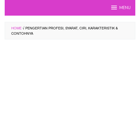
Skip
MENU
to
content
HOME
√ PENGERTIAN PROFESI, SYARAT, CIRI, KARAKTERISTIK &
CONTOHNYA