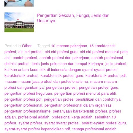
Pengertian Sekolah, Fungsi, Jenis dan
Unsurnya
Posted in
Other
Tagged
10 macam pekerjaan
,
15 karakteristik
profesi
,
ciri ciri profesi
,
ciri ciri profesi guru
,
ciri ciri profesi menurut para
ahli
,
contoh profesi
,
contoh profesi dan pekerjaan
,
contoh profesional
,
definisi profesi
,
jenis jenis pekerjaan dan tempat kerjanya
,
jenis profesi
,
kaitkan antara kode etik di indonesia dengan syarat syarat profesi
,
karakteristik profesi
,
karakteristik profesi guru
,
karakteristik profesi pdf
,
macam macam jasa profesi dan profesionalisme
,
macam macam
profesi dan gambarnya
,
pengertian profesi
,
pengertian profesi guru
,
pengertian profesi keguruan
,
pengertian profesi menurut para ahli
,
pengertian profesi pdf
,
pengertian profesi pendidikan dan contohnya
,
pengertian profesional
,
pengertian profesional dalam organisasi
,
pengertian profesionalisme
,
pertanyaan karakteristik profesi
,
profesi
adalah
,
profesional adalah
,
profesional kerja adalah
,
sebutkan 10
profesi
,
syarat profesi
,
syarat syarat profesi
,
syarat-syarat profesi guru
,
syarat-syarat profesi kependidikan pdf
,
tenaga profesional adalah
,