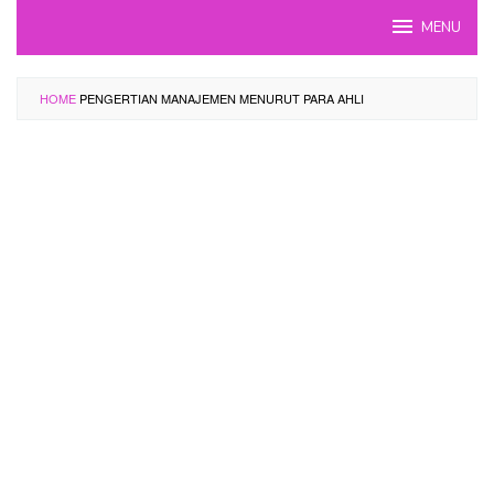
Skip
MENU
to
content
HOME
PENGERTIAN MANAJEMEN MENURUT PARA AHLI