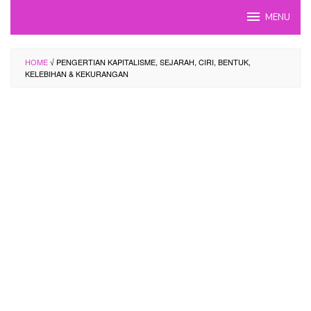
Skip
MENU
to
content
HOME
√ PENGERTIAN KAPITALISME, SEJARAH, CIRI, BENTUK,
KELEBIHAN & KEKURANGAN