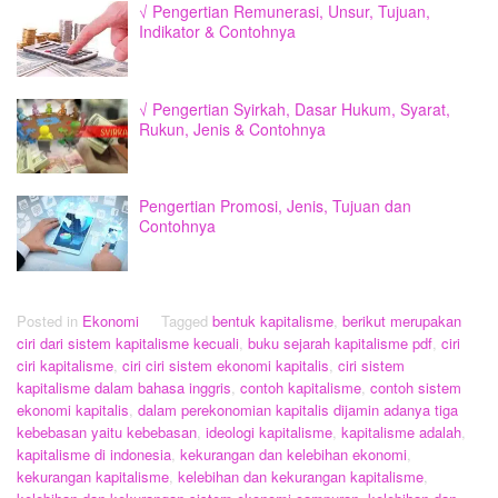
√ Pengertian Remunerasi, Unsur, Tujuan,
Indikator & Contohnya
√ Pengertian Syirkah, Dasar Hukum, Syarat,
Rukun, Jenis & Contohnya
Pengertian Promosi, Jenis, Tujuan dan
Contohnya
Posted in
Ekonomi
Tagged
bentuk kapitalisme
,
berikut merupakan
ciri dari sistem kapitalisme kecuali
,
buku sejarah kapitalisme pdf
,
ciri
ciri kapitalisme
,
ciri ciri sistem ekonomi kapitalis
,
ciri sistem
kapitalisme dalam bahasa inggris
,
contoh kapitalisme
,
contoh sistem
ekonomi kapitalis
,
dalam perekonomian kapitalis dijamin adanya tiga
kebebasan yaitu kebebasan
,
ideologi kapitalisme
,
kapitalisme adalah
,
kapitalisme di indonesia
,
kekurangan dan kelebihan ekonomi
,
kekurangan kapitalisme
,
kelebihan dan kekurangan kapitalisme
,