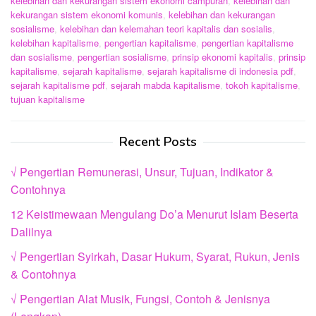
kelebihan dan kekurangan sistem ekonomi campuran
,
kelebihan dan
kekurangan sistem ekonomi komunis
,
kelebihan dan kekurangan
sosialisme
,
kelebihan dan kelemahan teori kapitalis dan sosialis
,
kelebihan kapitalisme
,
pengertian kapitalisme
,
pengertian kapitalisme
dan sosialisme
,
pengertian sosialisme
,
prinsip ekonomi kapitalis
,
prinsip
kapitalisme
,
sejarah kapitalisme
,
sejarah kapitalisme di indonesia pdf
,
sejarah kapitalisme pdf
,
sejarah mabda kapitalisme
,
tokoh kapitalisme
,
tujuan kapitalisme
Recent Posts
√ Pengertian Remunerasi, Unsur, Tujuan, Indikator &
Contohnya
12 Keistimewaan Mengulang Do’a Menurut Islam Beserta
Dalilnya
√ Pengertian Syirkah, Dasar Hukum, Syarat, Rukun, Jenis
& Contohnya
√ Pengertian Alat Musik, Fungsi, Contoh & Jenisnya