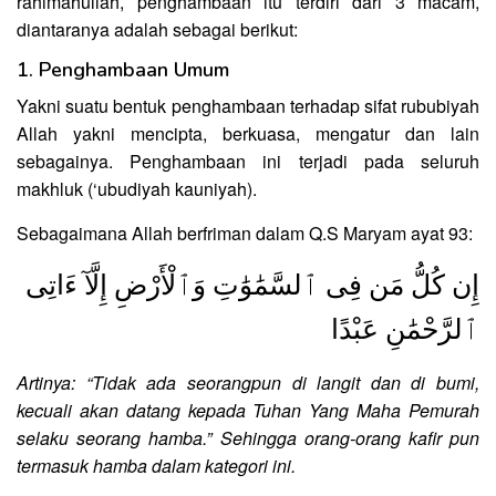
rahimahullah, penghambaan itu terdiri dari 3 macam,
diantaranya adalah sebagai berikut:
1. Penghambaan Umum
Yakni suatu bentuk penghambaan terhadap sifat rububiyah
Allah yakni mencipta, berkuasa, mengatur dan lain
sebagainya. Penghambaan ini terjadi pada seluruh
makhluk (‘ubudiyah kauniyah).
Sebagaimana Allah berfriman dalam Q.S Maryam ayat 93:
إِن كُلُّ مَن فِى ٱلسَّمَٰوَٰتِ وَٱلْأَرْضِ إِلَّآ ءَاتِى
ٱلرَّحْمَٰنِ عَبْدًا
Artinya: “Tidak ada seorangpun di langit dan di bumi,
kecuali akan datang kepada Tuhan Yang Maha Pemurah
selaku seorang hamba.” Sehingga orang-orang kafir pun
termasuk hamba dalam kategori ini.