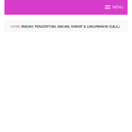
Skip
MENU
to
content
HOME
IBADAH: PENGERTIAN, MACAM, SYARAT & CAKUPANNYA (DALIL)