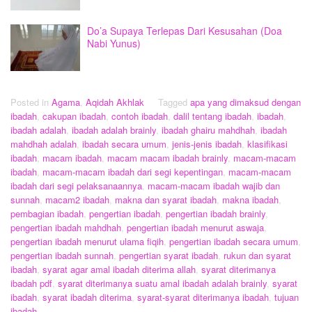
Do’a Supaya Terlepas Dari Kesusahan (Doa
Nabi Yunus)
Posted in
Agama
,
Aqidah Akhlak
Tagged
apa yang dimaksud dengan
ibadah
,
cakupan ibadah
,
contoh ibadah
,
dalil tentang ibadah
,
ibadah
,
ibadah adalah
,
ibadah adalah brainly
,
ibadah ghairu mahdhah
,
ibadah
mahdhah adalah
,
ibadah secara umum
,
jenis-jenis ibadah
,
klasifikasi
ibadah
,
macam ibadah
,
macam macam ibadah brainly
,
macam-macam
ibadah
,
macam-macam ibadah dari segi kepentingan
,
macam-macam
ibadah dari segi pelaksanaannya
,
macam-macam ibadah wajib dan
sunnah
,
macam2 ibadah
,
makna dan syarat ibadah
,
makna ibadah
,
pembagian ibadah
,
pengertian ibadah
,
pengertian ibadah brainly
,
pengertian ibadah mahdhah
,
pengertian ibadah menurut aswaja
,
pengertian ibadah menurut ulama fiqih
,
pengertian ibadah secara umum
,
pengertian ibadah sunnah
,
pengertian syarat ibadah
,
rukun dan syarat
ibadah
,
syarat agar amal ibadah diterima allah
,
syarat diterimanya
ibadah pdf
,
syarat diterimanya suatu amal ibadah adalah brainly
,
syarat
ibadah
,
syarat ibadah diterima
,
syarat-syarat diterimanya ibadah
,
tujuan
ibadah