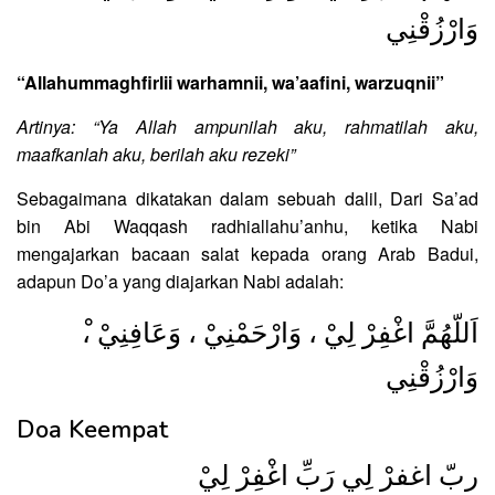
وَارْزُقْنِي
“Allahummaghfirlii warhamnii, wa’aafini, warzuqnii”
Artinya: “Ya Allah ampunilah aku, rahmatilah aku,
maafkanlah aku, berilah aku rezeki”
Sebagaimana dikatakan dalam sebuah dalil, Dari Sa’ad
bin Abi Waqqash radhiallahu’anhu, ketika Nabi
mengajarkan bacaan salat kepada orang Arab Badui,
adapun Do’a yang diajarkan Nabi adalah:
وَارْزُقْنِي
Doa Keempat
ربّ اغفرْ لِي رَبِّ اغْفِرْ لِيْ