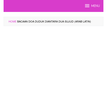
Skip
MENU
to
content
HOME
BACAAN DOA DUDUK DIANTARA DUA SUJUD (ARAB LATIN)