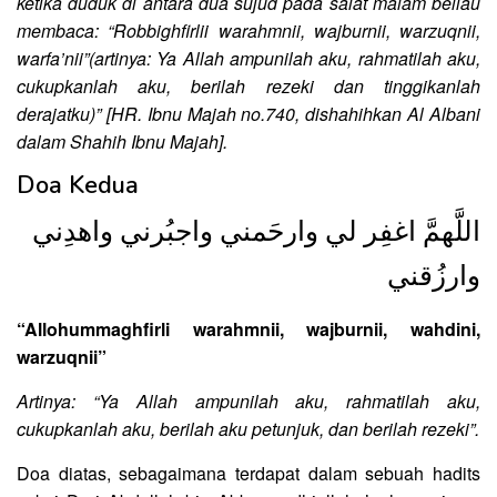
ketika duduk di antara dua sujud pada salat malam beliau
membaca: “Robbighfirlii warahmnii, wajburnii, warzuqnii,
warfa’nii”(artinya: Ya Allah ampunilah aku, rahmatilah aku,
cukupkanlah aku, berilah rezeki dan tinggikanlah
derajatku)” [HR. Ibnu Majah no.740, dishahihkan Al Albani
dalam Shahih Ibnu Majah].
Doa Kedua
اللَّهمَّ اغفِر لي وارحَمني واجبُرني واهدِني
وارزُقني
“Allohummaghfirli warahmnii, wajburnii, wahdini,
warzuqnii”
Artinya: “Ya Allah ampunilah aku, rahmatilah aku,
cukupkanlah aku, berilah aku petunjuk, dan berilah rezeki”.
Doa diatas, sebagaimana terdapat dalam sebuah hadits