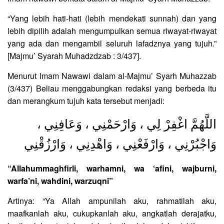
“Yang lebih hati-hati (lebih mendekati sunnah) dan yang
lebih dipilih adalah mengumpulkan semua riwayat-riwayat
yang ada dan mengambil seluruh lafadznya yang tujuh.”
[Majmu’ Syarah Muhadzdzab : 3/437].
Menurut Imam Nawawi dalam al-Majmu’ Syarh Muhazzab
(3/437) Beliau menggabungkan redaksi yang berbeda itu
dan merangkum tujuh kata tersebut menjadi:
اللَّهُمَّ اغْفِرْ لِي ، وَارْحَمْنِي ، وَعَافِنِي ،
وَاجْبُرْنِي ، وَارْفَعْنِي ، وَاهْدِنِي ، وَارْزُقْنِي
“Allahummaghfirli, warhamni, wa ‘afini, wajburni,
warfa’ni, wahdini, warzuqni”
Artinya: “Ya Allah ampunilah aku, rahmatilah aku,
maafkanlah aku, cukupkanlah aku, angkatlah derajatku,