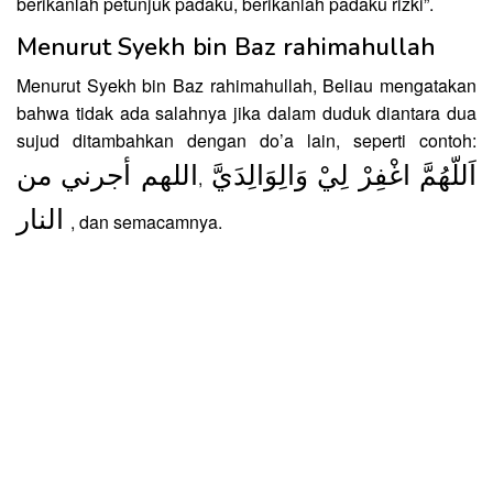
berikanlah petunjuk padaku, berikanlah padaku rizki”.
Menurut Syekh bin Baz rahimahullah
Menurut Syekh bin Baz rahimahullah, Beliau mengatakan
bahwa tidak ada salahnya jika dalam duduk diantara dua
sujud ditambahkan dengan do’a lain, seperti contoh:
اَللّهُمَّ اغْفِرْ لِيْ وَالِوَالِدَيَّ
اللهم أجرني من
,
النار
, dan semacamnya.