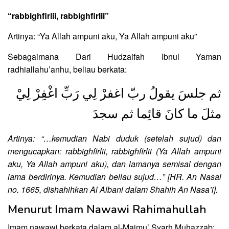
“rabbighfirlii, rabbighfirlii”
Artinya: “Ya Allah ampuni aku, Ya Allah ampuni aku”
Sebagaimana Dari Hudzaifah Ibnul Yaman
radhiallahu’anhu, beliau berkata:
ثم جلسَ يقولُ ربّ اغفرْ لِي رَبِّ اغْفِرْ لِيْ
مثلَ ما كانَ قائِما ثم سجدَ
Artinya: “…kemudian Nabi duduk (setelah sujud) dan
mengucapkan: rabbighfirlii, rabbighfirlii (Ya Allah ampuni
aku, Ya Allah ampuni aku), dan lamanya semisal dengan
lama berdirinya. Kemudian beliau sujud…” [HR. An Nasai
no. 1665, dishahihkan Al Albani dalam Shahih An Nasa’i].
Menurut Imam Nawawi Rahimahullah
Imam nawawi berkata dalam al-Majmu’ Syarh Muhazzab: