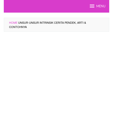
Skip
MENU
to
content
HOME
UNSUR-UNSUR INTRINSIK CERITA PENDEK, ARTI &
CONTOHNYA