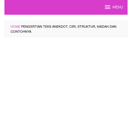
Skip
MENU
to
content
HOME
PENGERTIAN TEKS ANEKDOT, CIRI, STRUKTUR, KAIDAH DAN
CONTOHNYA