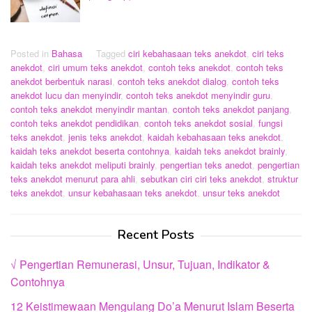
Posted in
Bahasa
Tagged
ciri kebahasaan teks anekdot
,
ciri teks
anekdot
,
ciri umum teks anekdot
,
contoh teks anekdot
,
contoh teks
anekdot berbentuk narasi
,
contoh teks anekdot dialog
,
contoh teks
anekdot lucu dan menyindir
,
contoh teks anekdot menyindir guru
,
contoh teks anekdot menyindir mantan
,
contoh teks anekdot panjang
,
contoh teks anekdot pendidikan
,
contoh teks anekdot sosial
,
fungsi
teks anekdot
,
jenis teks anekdot
,
kaidah kebahasaan teks anekdot
,
kaidah teks anekdot beserta contohnya
,
kaidah teks anekdot brainly
,
kaidah teks anekdot meliputi brainly
,
pengertian teks anedot
,
pengertian
teks anekdot menurut para ahli
,
sebutkan ciri ciri teks anekdot
,
struktur
teks anekdot
,
unsur kebahasaan teks anekdot
,
unsur teks anekdot
Recent Posts
√ Pengertian Remunerasi, Unsur, Tujuan, Indikator &
Contohnya
12 Keistimewaan Mengulang Do’a Menurut Islam Beserta