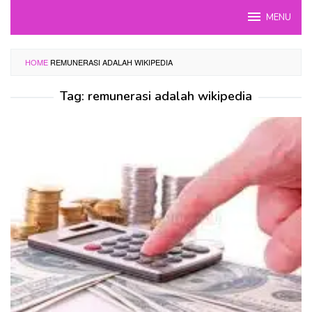
Skip
MENU
to
content
HOME
REMUNERASI ADALAH WIKIPEDIA
Tag:
remunerasi adalah wikipedia