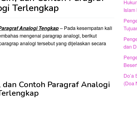
Hukum
gi Terlengkap
Islam
Penger
 Paragraf Analogi Tengkap
– Pada kesempatan kali
Tujua
mbahas mengenai paragrap analogi, berikut
Penger
ri paragrap analogi tersebut yang dijelaskan secara
dan D
Penger
Beser
Do’a 
i, dan Contoh Paragraf Analogi
(Doa 
Terlengkap