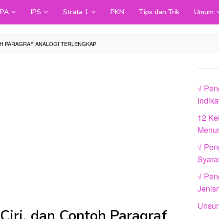
IPA
IPS
Strata 1
PKN
Tips dan Trik
Umum
TOH PARAGRAF ANALOGI TERLENGKAP
√ Pen
Indik
12 Ke
Menur
√ Pen
Syara
√ Peng
Jenis
Unsur
-Ciri, dan Contoh Paragraf