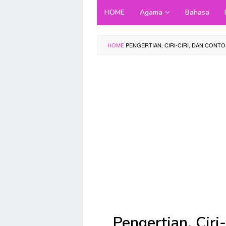
Skip
HOME
Agama
Bahasa
to
content
HOME
PENGERTIAN, CIRI-CIRI, DAN CON
Pengertian, Ciri