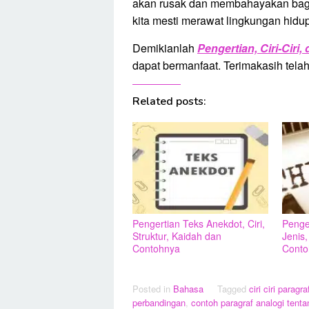
akan rusak dan membahayakan bagi l
kita mesti merawat lingkungan hidup 
Demikianlah
Pengertian, Ciri-Ciri
dapat bermanfaat. Terimakasih telah
Related posts:
Pengertian Teks Anekdot, Ciri,
Penger
Struktur, Kaidah dan
Jenis,
Contohnya
Conto
Posted in
Bahasa
Tagged
ciri ciri paragr
perbandingan
,
contoh paragraf analogi tenta