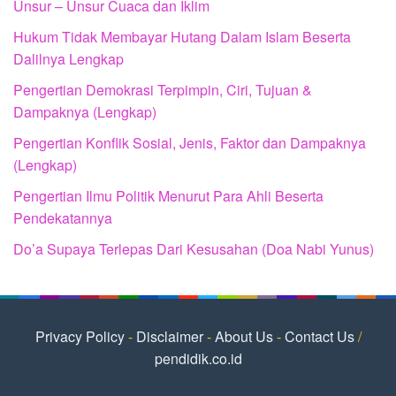
Unsur – Unsur Cuaca dan Iklim
Hukum Tidak Membayar Hutang Dalam Islam Beserta
Dalilnya Lengkap
Pengertian Demokrasi Terpimpin, Ciri, Tujuan &
Dampaknya (Lengkap)
Pengertian Konflik Sosial, Jenis, Faktor dan Dampaknya
(Lengkap)
Pengertian Ilmu Politik Menurut Para Ahli Beserta
Pendekatannya
Do’a Supaya Terlepas Dari Kesusahan (Doa Nabi Yunus)
Privacy Policy
-
Disclaimer
-
About Us
-
Contact Us
/
pendidik.co.id