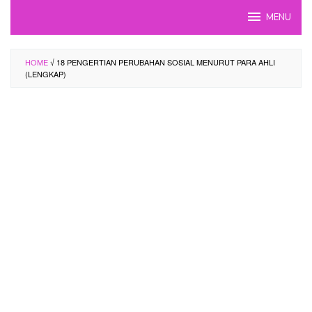
Skip
MENU
to
content
HOME
√ 18 PENGERTIAN PERUBAHAN SOSIAL MENURUT PARA AHLI
(LENGKAP)