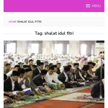
Skip
MENU
to
content
HOME
SHALAT IDUL FITRI
Tag:
shalat idul fitri