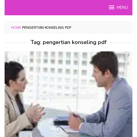
Skip
MENU
to
content
HOME
PENGERTIAN KONSELING PDF
Tag:
pengertian konseling pdf