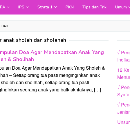
IPA
IPS
Strata 1
PKN
Tips dan Trik
Umum
LEHAH
r anak sholeh dan sholehah
umpulan Doa Agar Mendapatkan Anak Yang
√ Pen
eh & Sholihah
Indik
ulan Doa Agar Mendapatkan Anak Yang Sholeh &
12 Ke
ihah – Setiap orang tua pasti menginginkan anak
Menur
sholeh dan sholihah, setiap orang tua pasti
√ Pen
inginkan seorang anak yang baik akhlaknya, […]
Syara
√ Peng
Jenis
Unsur