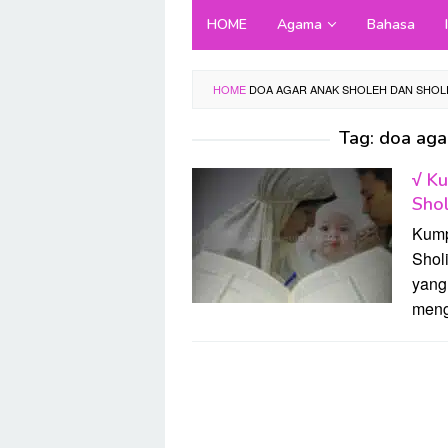
Skip
HOME
Agama
Bahasa
to
content
HOME
DOA AGAR ANAK SHOLEH DAN SHO
Tag:
doa aga
√ K
Shol
Kump
Shol
yang 
meng