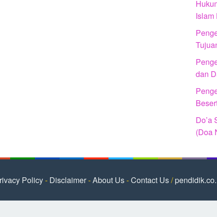
Hukum
Islam
Penger
Tujua
Penger
dan D
Penger
Beser
Do’a 
(Doa 
rivacy Policy
-
Disclaimer
-
About Us
-
Contact Us
/
pendidik.co.