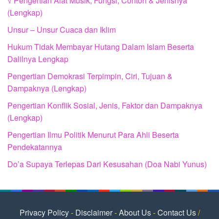
√ Pengertian Alat Musik, Fungsi, Contoh & Jenisnya
(Lengkap)
Unsur – Unsur Cuaca dan Iklim
Hukum Tidak Membayar Hutang Dalam Islam Beserta
Dalilnya Lengkap
Pengertian Demokrasi Terpimpin, Ciri, Tujuan &
Dampaknya (Lengkap)
Pengertian Konflik Sosial, Jenis, Faktor dan Dampaknya
(Lengkap)
Pengertian Ilmu Politik Menurut Para Ahli Beserta
Pendekatannya
Do’a Supaya Terlepas Dari Kesusahan (Doa Nabi Yunus)
Privacy Policy
-
Disclaimer
-
About Us
-
Contact Us
/