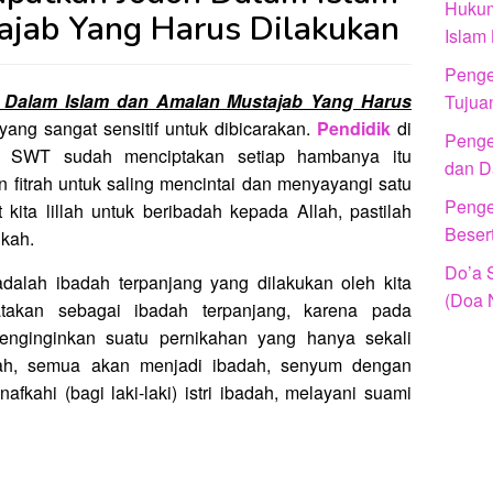
Hukum
jab Yang Harus Dilakukan
Islam
Penger
 Dalam Islam dan Amalan Mustajab Yang Harus
Tujua
yang sangat sensitif untuk dibicarakan.
Pendidik
di
Penger
ah SWT sudah menciptakan setiap hambanya itu
dan D
 fitrah untuk saling mencintai dan menyayangi satu
Penger
kita lillah untuk beribadah kepada Allah, pastilah
Beser
ikah.
Do’a 
adalah ibadah terpanjang yang dilakukan oleh kita
(Doa 
takan sebagai ibadah terpanjang, karena pada
enginginkan suatu pernikahan yang hanya sekali
ah, semua akan menjadi ibadah, senyum dengan
afkahi (bagi laki-laki) istri ibadah, melayani suami