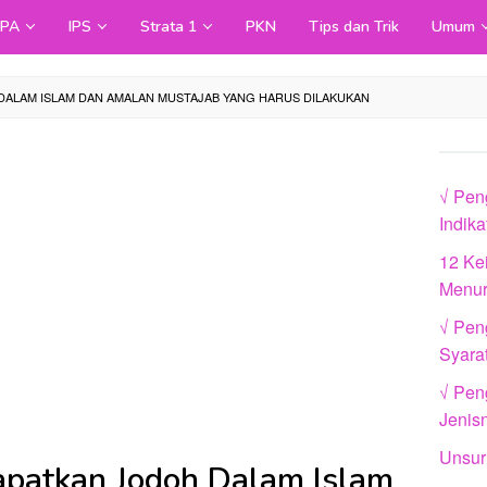
IPA
IPS
Strata 1
PKN
Tips dan Trik
Umum
DALAM ISLAM DAN AMALAN MUSTAJAB YANG HARUS DILAKUKAN
√ Pen
Indik
12 Ke
Menur
√ Pen
Syara
√ Peng
Jenis
Unsur
patkan Jodoh Dalam Islam