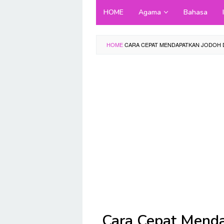
Skip
HOME
Agama
Bahasa
to
content
HOME
CARA CEPAT MENDAPATKAN JODOH 
Cara Cepat Menda