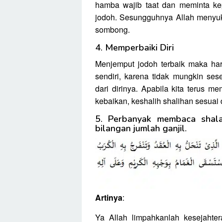
hamba wajib taat dan meminta k
jodoh. Sesungguhnya Allah menyuk
sombong.
4. Memperbaiki Diri
Menjemput jodoh terbaik maka harus
sendiri, karena tidak mungkin se
dari dirinya. Apabila kita terus m
kebaikan, keshalih shalihan sesuai
5. Perbanyak membaca shala
bilangan jumlah ganjil.
Artinya
:
Ya Allah limpahkanlah kesejahte