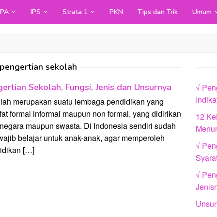
IPA
IPS
Strata 1
PKN
Tips dan Trik
Umum
pengertian sekolah
ertian Sekolah, Fungsi, Jenis dan Unsurnya
√ Pen
Indik
lah merupakan suatu lembaga pendidikan yang
fat formal informal maupun non formal, yang didirikan
12 Ke
 negara maupun swasta. Di Indonesia sendiri sudah
Menur
wajib belajar untuk anak-anak, agar memperoleh
√ Pen
idikan […]
Syara
√ Peng
Jenis
Unsur