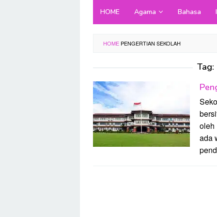
Skip
HOME
Agama
Bahasa
to
content
HOME
PENGERTIAN SEKOLAH
Tag:
Peng
Seko
bersi
oleh
ada 
pend