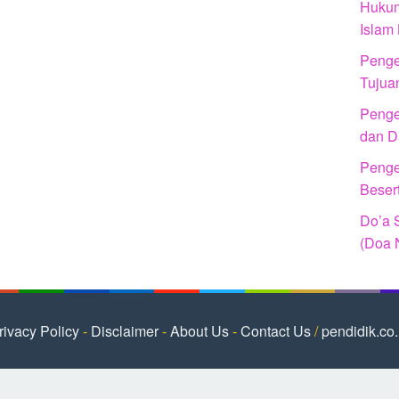
Hukum
Islam
Penger
Tujua
Penger
dan D
Penger
Beser
Do’a 
(Doa 
rivacy Policy
-
Disclaimer
-
About Us
-
Contact Us
/
pendidik.co.