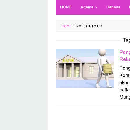
Skip
HOME
Agama
Bahasa
to
content
HOME
PENGERTIAN GIRO
Ta
Peng
Rek
Peng
Kora
akan
baik
Mung