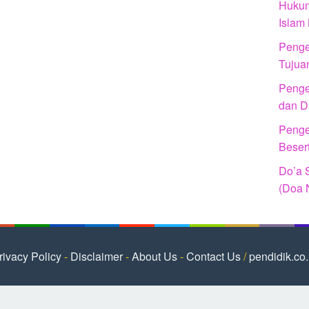
Hukum
Islam
Penger
Tujua
Penger
dan D
Penger
Beser
Do’a 
(Doa 
rivacy Policy
-
Disclaimer
-
About Us
-
Contact Us
/
pendidik.co.