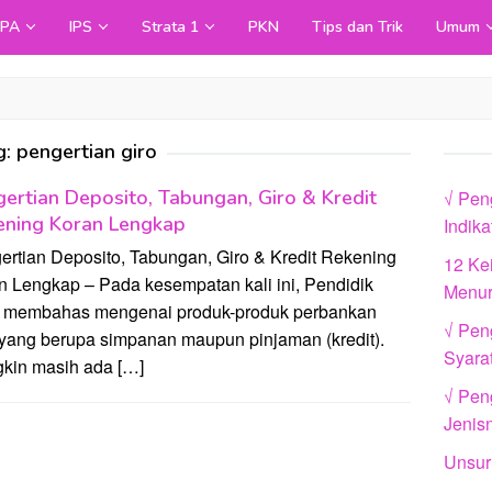
IPA
IPS
Strata 1
PKN
Tips dan Trik
Umum
g:
pengertian giro
ertian Deposito, Tabungan, Giro & Kredit
√ Pen
ening Koran Lengkap
Indik
ertian Deposito, Tabungan, Giro & Kredit Rekening
12 Ke
n Lengkap – Pada kesempatan kali ini, Pendidik
Menur
 membahas mengenai produk-produk perbankan
√ Pen
 yang berupa simpanan maupun pinjaman (kredit).
Syara
kin masih ada […]
√ Peng
Jenis
Unsur