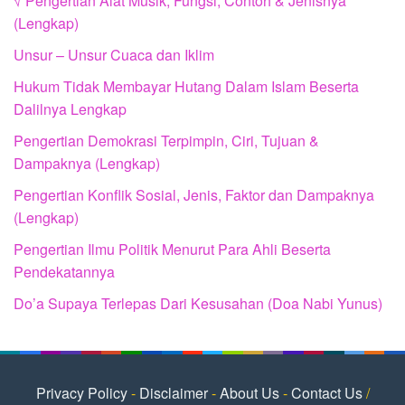
√ Pengertian Alat Musik, Fungsi, Contoh & Jenisnya
(Lengkap)
Unsur – Unsur Cuaca dan Iklim
Hukum Tidak Membayar Hutang Dalam Islam Beserta
Dalilnya Lengkap
Pengertian Demokrasi Terpimpin, Ciri, Tujuan &
Dampaknya (Lengkap)
Pengertian Konflik Sosial, Jenis, Faktor dan Dampaknya
(Lengkap)
Pengertian Ilmu Politik Menurut Para Ahli Beserta
Pendekatannya
Do’a Supaya Terlepas Dari Kesusahan (Doa Nabi Yunus)
Privacy Policy
-
Disclaimer
-
About Us
-
Contact Us
/