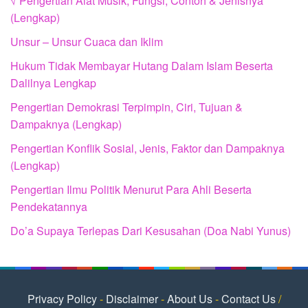
√ Pengertian Alat Musik, Fungsi, Contoh & Jenisnya
(Lengkap)
Unsur – Unsur Cuaca dan Iklim
Hukum Tidak Membayar Hutang Dalam Islam Beserta
Dalilnya Lengkap
Pengertian Demokrasi Terpimpin, Ciri, Tujuan &
Dampaknya (Lengkap)
Pengertian Konflik Sosial, Jenis, Faktor dan Dampaknya
(Lengkap)
Pengertian Ilmu Politik Menurut Para Ahli Beserta
Pendekatannya
Do’a Supaya Terlepas Dari Kesusahan (Doa Nabi Yunus)
Privacy Policy
-
Disclaimer
-
About Us
-
Contact Us
/