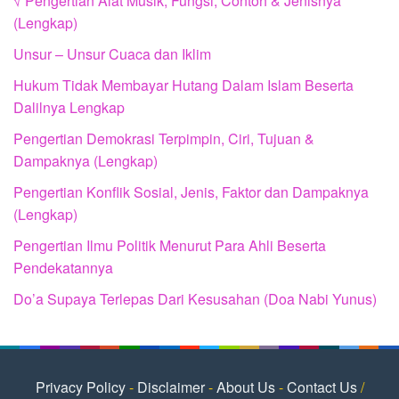
√ Pengertian Alat Musik, Fungsi, Contoh & Jenisnya
(Lengkap)
Unsur – Unsur Cuaca dan Iklim
Hukum Tidak Membayar Hutang Dalam Islam Beserta
Dalilnya Lengkap
Pengertian Demokrasi Terpimpin, Ciri, Tujuan &
Dampaknya (Lengkap)
Pengertian Konflik Sosial, Jenis, Faktor dan Dampaknya
(Lengkap)
Pengertian Ilmu Politik Menurut Para Ahli Beserta
Pendekatannya
Do’a Supaya Terlepas Dari Kesusahan (Doa Nabi Yunus)
Privacy Policy
-
Disclaimer
-
About Us
-
Contact Us
/