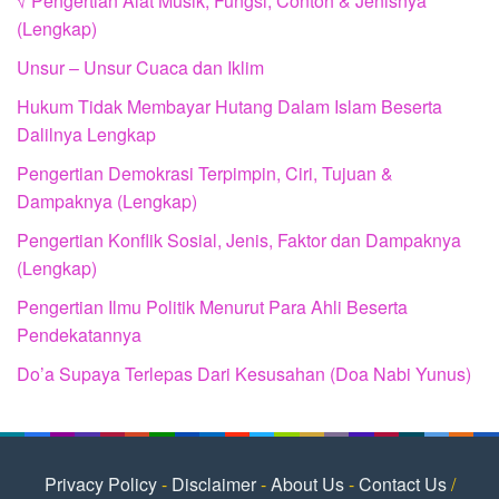
√ Pengertian Alat Musik, Fungsi, Contoh & Jenisnya
(Lengkap)
Unsur – Unsur Cuaca dan Iklim
Hukum Tidak Membayar Hutang Dalam Islam Beserta
Dalilnya Lengkap
Pengertian Demokrasi Terpimpin, Ciri, Tujuan &
Dampaknya (Lengkap)
Pengertian Konflik Sosial, Jenis, Faktor dan Dampaknya
(Lengkap)
Pengertian Ilmu Politik Menurut Para Ahli Beserta
Pendekatannya
Do’a Supaya Terlepas Dari Kesusahan (Doa Nabi Yunus)
Privacy Policy
-
Disclaimer
-
About Us
-
Contact Us
/