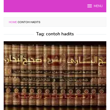
Skip
MENU
to
content
HOME
CONTOH HADITS
Tag:
contoh hadits