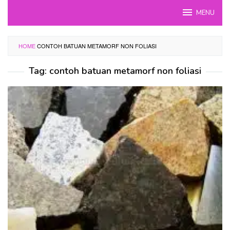
Skip
MENU
to
content
HOME
CONTOH BATUAN METAMORF NON FOLIASI
Tag:
contoh batuan metamorf non foliasi