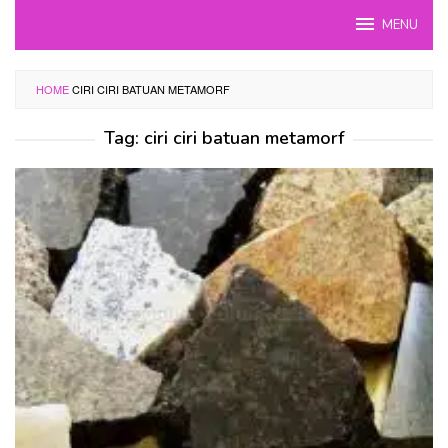
Skip
MENU
to
content
HOME
CIRI CIRI BATUAN METAMORF
Tag:
ciri ciri batuan metamorf