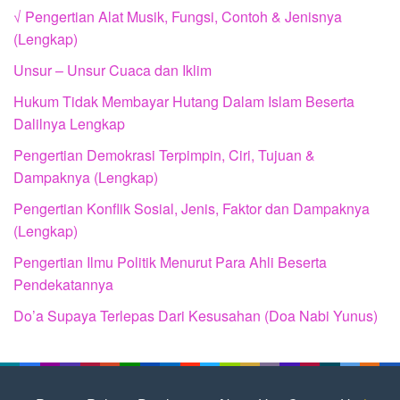
√ Pengertian Alat Musik, Fungsi, Contoh & Jenisnya
(Lengkap)
Unsur – Unsur Cuaca dan Iklim
Hukum Tidak Membayar Hutang Dalam Islam Beserta
Dalilnya Lengkap
Pengertian Demokrasi Terpimpin, Ciri, Tujuan &
Dampaknya (Lengkap)
Pengertian Konflik Sosial, Jenis, Faktor dan Dampaknya
(Lengkap)
Pengertian Ilmu Politik Menurut Para Ahli Beserta
Pendekatannya
Do’a Supaya Terlepas Dari Kesusahan (Doa Nabi Yunus)